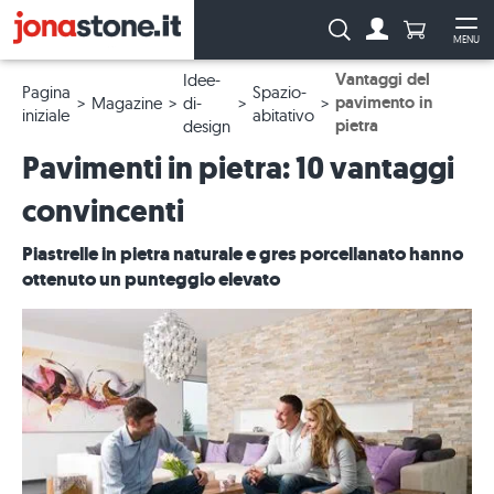
Numero di p
Ricerca:
MENU
Al conto
Apr
Vantaggi del
Idee-
Pagina
Spazio-
pavimento in
Magazine
di-
iniziale
abitativo
pietra
design
Pavimenti in pietra: 10 vantaggi
convincenti
Piastrelle in pietra naturale e gres porcellanato hanno
ottenuto un punteggio elevato