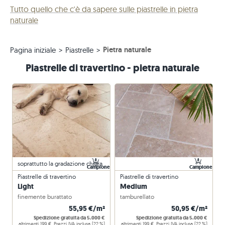
Tutto quello che c'è da sapere sulle piastrelle in pietra
naturale
Pietra naturale
Pagina iniziale
Piastrelle
Piastrelle di travertino - pietra naturale
soprattutto la gradazione chiara
Campione
Campione
Piastrelle di travertino
Piastrelle di travertino
Light
Medium
finemente burattato
tamburellato
55,95 €/m²
50,95 €/m²
Spedizione gratuita da 5.000 €
Spedizione gratuita da 5.000 €
altrimenti 199 €. Prezzi IVA inclusa (22 %)
altrimenti 199 €. Prezzi IVA inclusa (22 %)