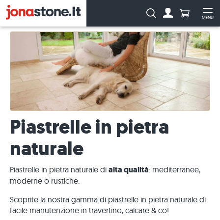
Numero di p
Ricerca:
MENU
Al conto
Apr
Piastrelle in pietra
naturale
Piastrelle in pietra naturale di
alta qualità
: mediterranee,
moderne o rustiche.
Scoprite la nostra gamma di piastrelle in pietra naturale di
facile manutenzione in travertino, calcare & co!