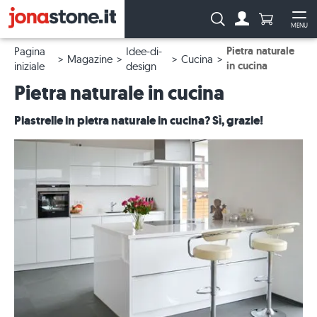
Numero di p
Ricerca:
MENU
Al conto
Apr
Pietra naturale
Pagina
Idee-di-
Magazine
Cucina
in cucina
iniziale
design
Pietra naturale in cucina
Piastrelle in pietra naturale in cucina? Sì, grazie!