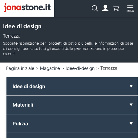
Numero di p
Ricerca:
MENU
Al conto
Apr
Idee di design
Terrazza
Scoprite l'ispirazione per i progetti di patio più belli, le informazioni di base
e i consigli pratici su tutti gli aspetti della pavimentazione in pietra per
esterni!
Terrazza
Pagina iniziale
Magazine
Idee-di-design
Idee di design
Tutte le idee di design
Materiali
Bagno
Tutti i materiali
Pulizia
Colori
Basalto