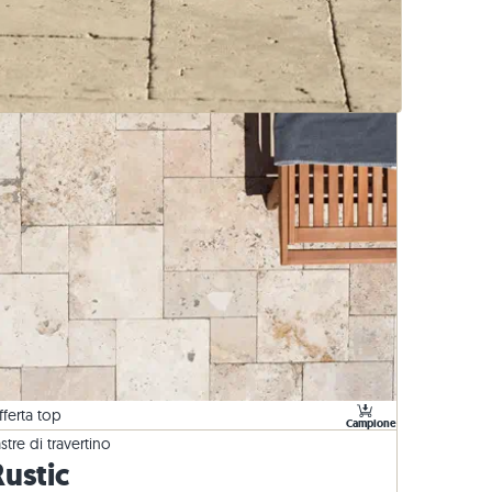
turale
Cordoli per prato di basalto
fferta top
Campione
stre di travertino
Rustic