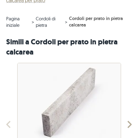
calcarea per prato
Cordoli per prato in pietra
Pagina
Cordoli di
calcarea
iniziale
pietra
Simili a Cordoli per prato in pietra
calcarea
Precedente
Ava