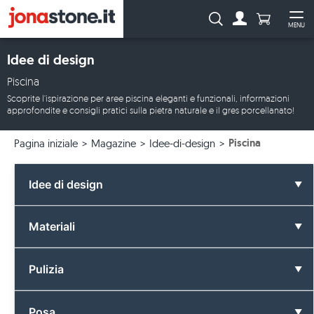
Numero di p
Ricerca:
MENU
Al conto
Apr
Idee di design
Piscina
Scoprite l'ispirazione per aree piscina eleganti e funzionali, informazioni
approfondite e consigli pratici sulla pietra naturale e il gres porcellanato!
Piscina
Pagina iniziale
Magazine
Idee-di-design
Idee di design
Tutte le idee di design
Materiali
Bagno
Tutti i materiali
Pulizia
Colori
Basalto
Tutto sulla pulizia
Posa
Formati