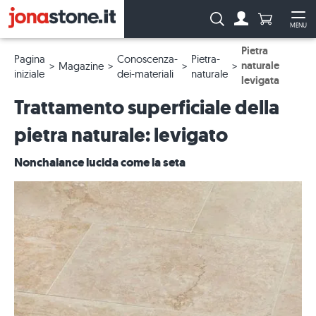
Numero di p
Ricerca:
MENU
Al conto
Apr
Pietra
Pagina
Conoscenza-
Pietra-
naturale
Magazine
iniziale
dei-materiali
naturale
levigata
Trattamento superficiale della
pietra naturale: levigato
Nonchalance lucida come la seta