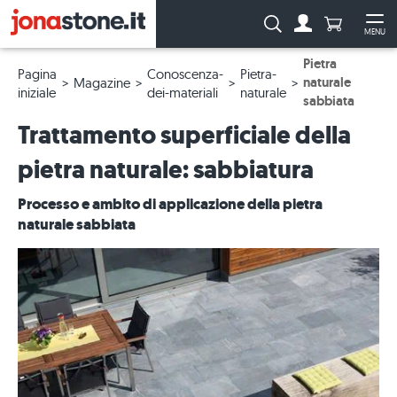
Numero di p
Ricerca:
MENU
Al conto
Apr
Pietra
Pagina
Conoscenza-
Pietra-
naturale
Magazine
iniziale
dei-materiali
naturale
sabbiata
Trattamento superficiale della
pietra naturale: sabbiatura
Processo e ambito di applicazione della pietra
naturale sabbiata