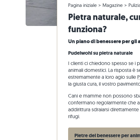
Pagina iniziale
Magazine
Pulizi
Piastrelle in quarzite
Pavimento calcarea
Reclami e riordini
Tour panoramico
Piastrelle
Lastre pe
Gradini di
Marmo
Pietra naturale, cu
Piastrelle di marmo
Pavimento marmo
Modifica e annullamento dell'ordine
Progettazione di giardini
Piastrelle
Pavimento
Gradini di
Quarzite
Piastrelle antiche
Pavimento quarzite
Spedizione di campioni
Stili di vita
Pietra are
funziona?
Piastrelle a mosaico
Pavimento gneiss
Consegna
Impressioni dei clienti
Ardesia
Un piano di benessere per gli 
Rivestimenti di pietra
Pavimento basalto
Travertin
Pudelwohl su pietra naturale
Lastre poligonali
I clienti ci chiedono spesso se i 
Bordo piscina
animali domestici. La risposta è se
estremamente a loro agio sulle
P
la giusta cura, il vostro pavim
Cani e mamme non possono sbaglia
confermano regolarmente che alc
addirittura sdraiarsi direttamente s
rifugi.
Pietre del benessere per ani