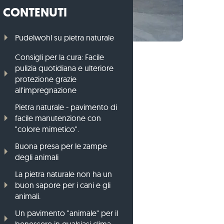
CONTENUTI
Cordoli per prato di gneiss
Cordoli per prato di basalto
Pudelwohl su pietra naturale
Consigli per la cura: Facile
pulizia quotidiana e ulteriore
protezione grazie
all'impregnazione
Pietra naturale - pavimento di
facile manutenzione con
"colore mimetico".
Buona presa per le zampe
degli animali
La pietra naturale non ha un
buon sapore per i cani e gli
animali.
Un pavimento "animale" per il
benessere in qualsiasi clima