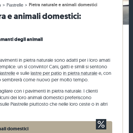
Pietra naturale e animali domestici
a
Piastrelle
 beige
r terrazze beige
 blocco di gneiss
Sampietrini calcari
Mattoni di pietra travertino
ra e animali domestici:
 grigie
 grigio
 blocco calcari
Sampietrini di quarzite
Mattoni di pietra quarzite
naria
Sampietrini di gneiss
Mattoni di pietra gneiss
Listelli per pavimentazione
Rivestimenti di pietra
amanti degli animali
o
pavimenti in pietra naturale sono adatti per i loro amati
mplice: un sì convinto! Cani, gatti e simili si sentono
iastrelle
e sulle
lastre per patio
in pietra naturale
e, con
ento sembrerà come nuovo per molto tempo.
re con i pavimenti in pietra naturale. I clienti
uni dei loro animali domestici preferiscono
ulle Piastrelle piuttosto che nelle loro ceste o in altri
mali domestici