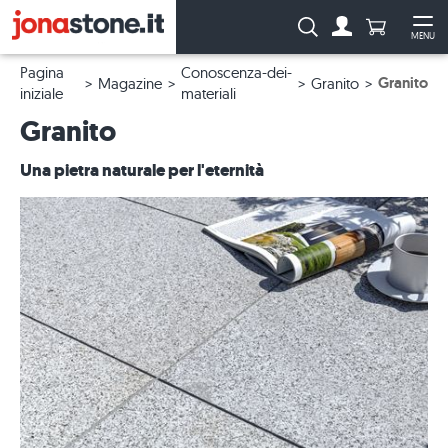
Numero di p
Ricerca:
MENU
Al conto
Apr
Pagina
Conoscenza-dei-
Granito
Magazine
Granito
iniziale
materiali
Granito
Una pietra naturale per l'eternità