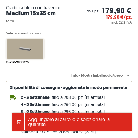
Gradini a blocco in travertino
179,90 €
da 1 pz.
Medium 15x35 cm
179,90
€/pz.
terra
incl. 22% IVA
Selezionare il formato:
15x35x100cm
Info - Mostra imballaggio/peso
Disponibilità di consegna - aggiornata in modo permanente
2 - 3 Settimane
fino a 208,00 pz. (in entrata)
4 - 5 Settimane
fino a 264,00 pz. (in entrata)
8 - 9 Settimane
fino a 296,00 pz. (in entrata)
14 - 15 Settimane
qualsiasi pz. (franco fabbrica)
Aggiungere al carrello e selezionare la
quantità
Spedizione gratuita da 5.000 €
altrimenti 199 €. Prezzi IVA inclusa (22 %)