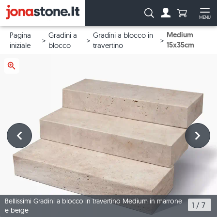
Numero di p
Ricerca:
MENU
Al conto
Apr
Medium
Pagina
Gradini a
Gradini a blocco in
15x35cm
iniziale
blocco
travertino
Bellissimi Gradini a blocco in travertino Medium in marrone
1
 / 
7
e beige