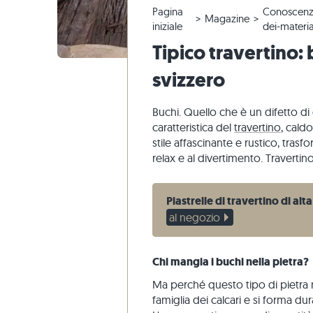
Pagina
Conoscenz
Piastrelle in quarzite
Pavimento calcarea
Reclami e riordini
Tour panoramico
Piastrelle
Lastre pe
Gradini di
Marmo
Magazine
iniziale
dei-materia
Piastrelle di marmo
Pavimento marmo
Modifica e annullamento dell'ordine
Progettazione di giardini
Piastrelle
Pavimento
Gradini di
Quarzite
Tipico travertino:
Piastrelle antiche
Pavimento quarzite
Spedizione di campioni
Stili di vita
Pietra are
svizzero
Piastrelle a mosaico
Pavimento gneiss
Consegna
Impressioni dei clienti
Ardesia
Rivestimenti di pietra
Pavimento basalto
Travertin
Buchi. Quello che è un difetto di q
Lastre poligonali
caratteristica del
travertino
, cald
stile affascinante e rustico, trasf
Bordo piscina
relax e al divertimento. Traverti
Piastrelle di travertino di alt
al negozio
Chi mangia i buchi nella pietra?
Ma perché questo tipo di pietra n
famiglia dei calcari e si forma du