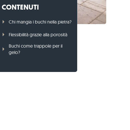
CONTENUTI
Cordoli per prato di gneiss
Cordoli per prato di basalto
Chi mangia i buchi nella pietra?
Flessibilità grazie alla porosità
Buchi come trappole per il
gelo?