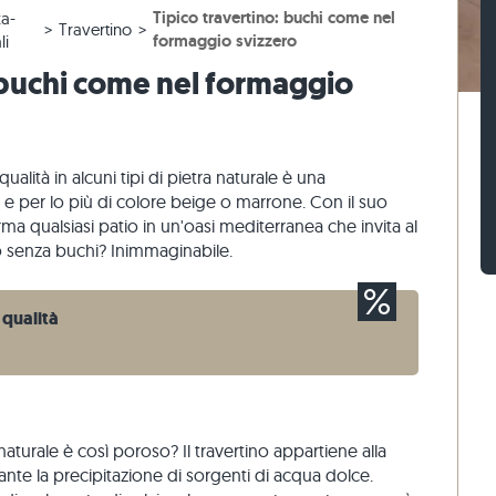
Tipico travertino: buchi come nel
a-
 beige
r terrazze beige
 blocco di gneiss
Sampietrini calcari
Mattoni di pietra travertino
Travertino
formaggio svizzero
li
 grigie
 grigio
 blocco calcari
Sampietrini di quarzite
Mattoni di pietra quarzite
 buchi come nel formaggio
naria
Sampietrini di gneiss
Mattoni di pietra gneiss
Listelli per pavimentazione
Rivestimenti di pietra
o
ualità in alcuni tipi di pietra naturale è una
o e per lo più di colore beige o marrone. Con il suo
orma qualsiasi patio in un'oasi mediterranea che invita al
no senza buchi? Inimmaginabile.
a qualità
aturale è così poroso? Il travertino appartiene alla
rante la precipitazione di sorgenti di acqua dolce.