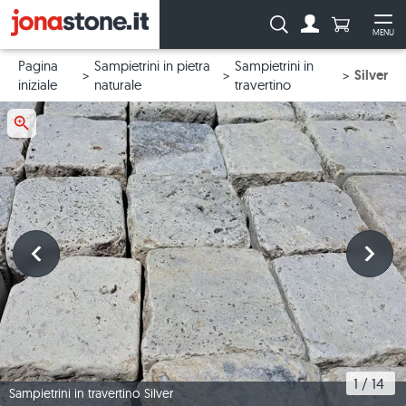
Numero di p
Ricerca:
MENU
Al conto
Apr
Pagina
Sampietrini in pietra
Sampietrini in
Silver
iniziale
naturale
travertino
1
 / 
14
Sampietrini in travertino Silver