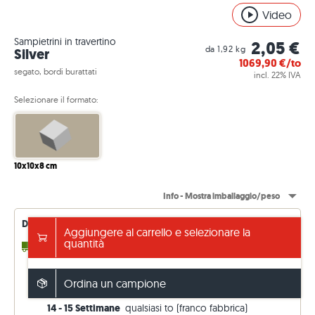
Video
Sampietrini in travertino
2,05 €
da 1,92 kg
Silver
1069,90
€/to
segato, bordi burattati
incl. 22% IVA
Selezionare il formato:
10x10x8 cm
Info - Mostra imballaggio/peso
Disponibilità di consegna - aggiornata in modo permanente
Aggiungere al carrello e selezionare la
quantità
4 - 10 giorni lavorativi
fino a 2,65 to (disponibile a
magazzino)
4 - 5 Settimane
fino a 4,65 to (in entrata)
Ordina un campione
8 - 9 Settimane
fino a 5,65 to (in entrata)
14 - 15 Settimane
qualsiasi to (franco fabbrica)