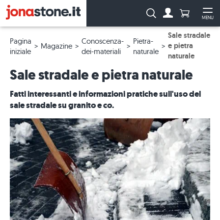
Numero di p
Ricerca:
MENU
Al conto
Apr
Sale stradale
Pagina
Conoscenza-
Pietra-
e pietra
Magazine
iniziale
dei-materiali
naturale
naturale
Sale stradale e pietra naturale
Fatti interessanti e informazioni pratiche sull'uso del
sale stradale su granito e co.