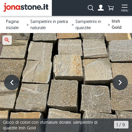
Numero di p
Ricerca:
MENU
Al conto
Apr
Irish
Pagina
Sampietrini in pietra
Sampietrini in
Gold
iniziale
naturale
quarzite
Gioco di colori con sfumature dorate: sampietrini di
1
 / 
9
quarzite Irish Gold