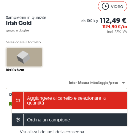
Video
Sampietrini in quarzite
112,49 €
da 100 kg
Irish Gold
1124,90
€/to
grigio a doghe
incl. 22% IVA
Selezionare il formato:
10x10x8 cm
Info - Mostra imballaggio/peso
Disponibilità di consegna - aggiornata in modo permanente
Aggiungere al carrello e selezionare la
quantità
2 - 3 Settimane
fino a 5,72 to (in entrata)
14 - 15 Settimane
qualsiasi to (franco fabbrica)
Spedizione gratuita da 5.000 €
Ordina un campione
altrimenti 199 €. Prezzi IVA inclusa (22 %)
Visualizza i dettagli della consegna