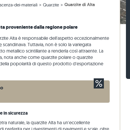
Quarzite di Alta
cenza-dei-materiali
Quarzite
 beige
r terrazze beige
 blocco di gneiss
Sampietrini calcari
Mattoni di pietra travertino
 grigie
 grigio
 blocco calcari
Sampietrini di quarzite
Mattoni di pietra quarzite
naria
Sampietrini di gneiss
Mattoni di pietra gneiss
sta proveniente dalla regione polare
Listelli per pavimentazione
Rivestimenti di pietra
rzite Alta è responsabile dell'aspetto eccezionalmente
o
e
scandinava. Tuttavia, non è solo la variegata
to metallico scintillante a renderla così attraente. La
ra, nota anche come quarzite polare o quarzite
e della popolarità di questo prodotto d'esportazione
no
e in sicurezza
pietra naturale, la quarzite Alta ha un'eccellente
i preferita per i rivestimenti di pavimenti e scale, oltre