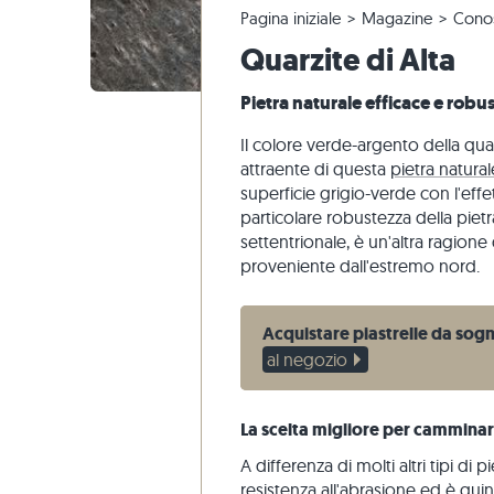
Pagina iniziale
Magazine
Conos
Piastrelle in quarzite
Pavimento calcarea
Reclami e riordini
Tour panoramico
Piastrelle
Lastre pe
Gradini di
Marmo
Quarzite di Alta
Piastrelle di marmo
Pavimento marmo
Modifica e annullamento dell'ordine
Progettazione di giardini
Piastrelle
Pavimento
Gradini di
Quarzite
Piastrelle antiche
Pavimento quarzite
Spedizione di campioni
Stili di vita
Pietra are
Pietra naturale efficace e robu
Piastrelle a mosaico
Pavimento gneiss
Consegna
Impressioni dei clienti
Ardesia
Il colore verde-argento della qua
Rivestimenti di pietra
Pavimento basalto
Travertin
attraente di questa
pietra natural
superficie grigio-verde con l'effet
Lastre poligonali
particolare robustezza della piet
Bordo piscina
settentrionale, è un'altra ragion
proveniente dall'estremo nord.
Acquistare piastrelle da sog
al negozio
La scelta migliore per camminar
A differenza di molti altri tipi di 
resistenza all'abrasione ed è quind