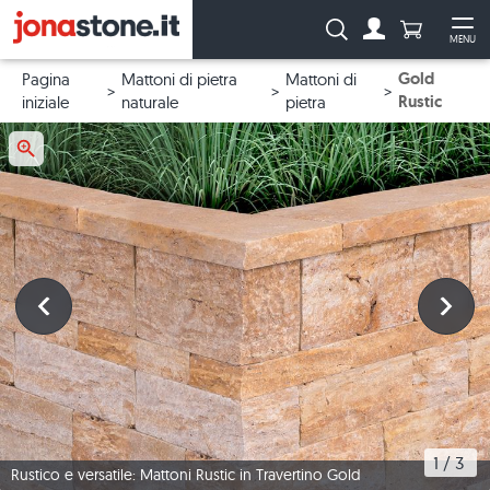
Numero di p
Ricerca:
MENU
Al conto
Apr
Gold
Pagina
Mattoni di pietra
Mattoni di
Rustic
iniziale
naturale
pietra
1
 / 
3
Rustico e versatile: Mattoni Rustic in Travertino Gold