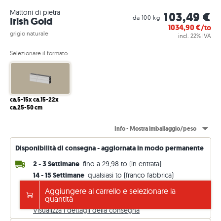
Mattoni di pietra
103,49 €
da 100 kg
Irish Gold
1034,90
€/to
grigio naturale
incl. 22% IVA
Selezionare il formato:
ca.5-15x ca.15-22x
ca.25-50 cm
Info - Mostra imballaggio/peso
Disponibilità di consegna - aggiornata in modo permanente
2 - 3 Settimane
fino a 29,98 to (in entrata)
14 - 15 Settimane
qualsiasi to (franco fabbrica)
Spedizione gratuita da 5.000 €
Aggiungere al carrello e selezionare la
altrimenti 199 €. Prezzi IVA inclusa (22 %)
quantità
Visualizza i dettagli della consegna