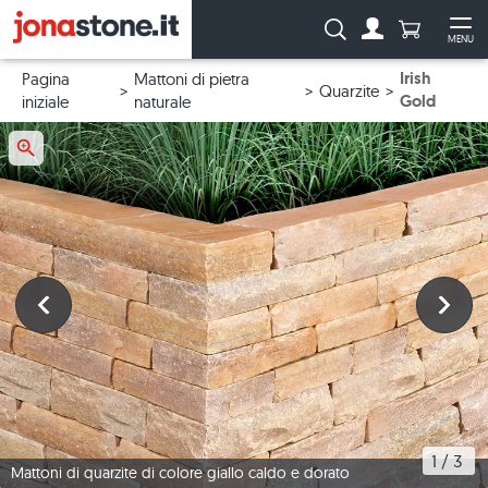
Numero di p
Ricerca:
MENU
Al conto
Apr
Irish
Pagina
Mattoni di pietra
Quarzite
Gold
iniziale
naturale
1
 / 
3
Mattoni di quarzite di colore giallo caldo e dorato