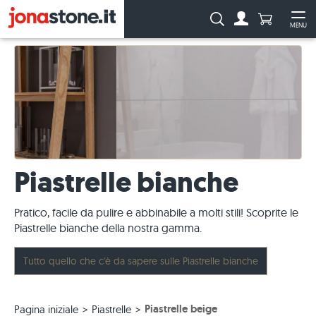
Numero di p
Ricerca:
MENU
Al conto
Apr
Piastrelle bianche
Pratico, facile da pulire e abbinabile a molti stili! Scoprite le
Piastrelle bianche della nostra gamma.
Tutto quello che c'è da sapere sulle Piastrelle bianche
Piastrelle beige
Pagina iniziale
Piastrelle