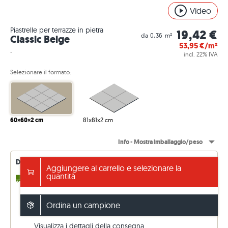
Video
Piastrelle per terrazze in pietra
19,42 €
da 0,36 m²
Classic Beige
53,95
€/m²
-
incl. 22% IVA
Selezionare il formato:
60×60×2 cm
81x81x2 cm
Info - Mostra imballaggio/peso
Disponibilità di consegna - aggiornata in modo permanente
Aggiungere al carrello e selezionare la
quantità
2 - 3 Settimane
fino a 1051,56 m² (in entrata)
14 - 15 Settimane
qualsiasi m² (franco fabbrica)
Spedizione gratuita da 5.000 €
Ordina un campione
altrimenti 199 €. Prezzi IVA inclusa (22 %)
Visualizza i dettagli della consegna