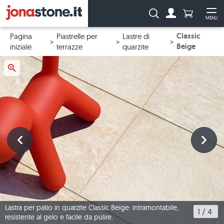
Numero di p
Ricerca:
MENU
Al conto
Apr
Classic
Pagina
Piastrelle per
Lastre di
Beige
iniziale
terrazze
quarzite
Lastra per patio in quarzite Classic Beige: intramontabile,
1
 / 
4
resistente al gelo e facile da pulire.