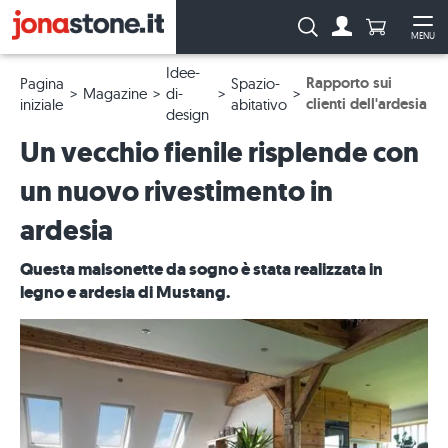
Numero di p
Ricerca:
MENU
Al conto
Apr
Idee-
Rapporto sui
Pagina
Spazio-
Magazine
di-
clienti dell'ardesia
iniziale
abitativo
design
Un vecchio fienile risplende con
un nuovo rivestimento in
ardesia
Questa maisonette da sogno è stata realizzata in
legno e ardesia di Mustang.