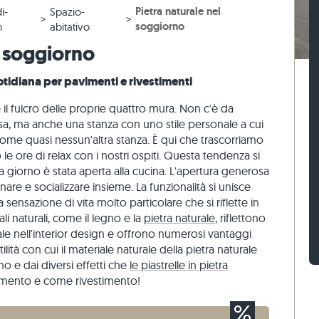
Pietra naturale nel
i-
Spazio-
 beige
r terrazze beige
 blocco di gneiss
Sampietrini calcari
Mattoni di pietra travertino
soggiorno
n
abitativo
 grigie
 grigio
 blocco calcari
Sampietrini di quarzite
Mattoni di pietra quarzite
l soggiorno
naria
Sampietrini di gneiss
Mattoni di pietra gneiss
otidiana per pavimenti e rivestimenti
Listelli per pavimentazione
Rivestimenti di pietra
o
il fulcro delle proprie quattro mura. Non c'è da
rilassa, ma anche una stanza con uno stile personale a cui
come quasi nessun'altra stanza. È qui che trascorriamo
 le ore di relax con i nostri ospiti. Questa tendenza si
na giorno è stata aperta alla cucina. L'apertura generosa
are e socializzare insieme. La funzionalità si unisce
 sensazione di vita molto particolare che si riflette in
li naturali, come il legno e la
pietra naturale
, riflettono
le nell'interior design e offrono numerosi vantaggi
tilità con cui il materiale naturale della pietra naturale
o e dai diversi effetti che
le piastrelle in pietra
imento e come rivestimento!