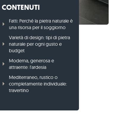
CONTENUTI
Cordoli per prato di gneiss
Cordoli per prato di basalto
Fatti: Perché la pietra naturale è
una risorsa per il soggiorno
Varietà di design: tipi di pietra
naturale per ogni gusto e
budget
Moderna, generosa e
attraente: l'ardesia
Mediterraneo, rustico o
completamente individuale:
travertino