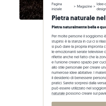
Pagina
Idee-d
Piastrelle in quarzite
Pavimento calcarea
Reclami e riordini
Tour panoramico
Piastrelle
Lastre pe
Gradini di
Marmo
Magazine
iniziale
desig
Piastrelle di marmo
Pavimento marmo
Modifica e annullamento dell'ordine
Progettazione di giardini
Piastrelle
Pavimento
Gradini di
Quarzite
Pietra naturale ne
Piastrelle antiche
Pavimento quarzite
Spedizione di campioni
Stili di vita
Pietra are
Pietra naturalmente bella e qu
Piastrelle a mosaico
Pavimento gneiss
Consegna
Impressioni dei clienti
Ardesia
Rivestimenti di pietra
Pavimento basalto
Travertin
Per molte persone il soggiorno è 
stupirsi: è la stanza in cui ci si 
Lastre poligonali
si può dare la propria impronta 
Bordo piscina
le emozionanti serate televisive o
riflette anche nel fatto che la zo
e l'unione creano spazio per cucin
allo stile personale per creare una
numerose idee abitative. I materia
il desiderio di benessere persona
pratici. Sarete sorpresi dalla versa
può essere utilizzato nel soggiorn
naturale
possono creare sul pav