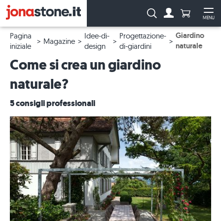
Numero di p
Ricerca:
MENU
Al conto
Apr
Giardino
Pagina
Idee-di-
Progettazione-
Magazine
naturale
iniziale
design
di-giardini
Come si crea un giardino
naturale?
5 consigli professionali