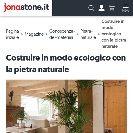
Numero di p
Ricerca:
MENU
Al conto
Apr
Costruire in
modo
Pagina
Conoscenza-
Pietra-
ecologico
Magazine
iniziale
dei-materiali
naturale
con la pietra
naturale
Costruire in modo ecologico con
la pietra naturale