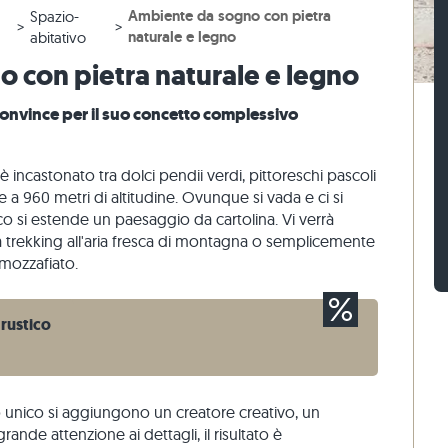
Ambiente da sogno con pietra
Spazio-
 beige
r terrazze beige
 blocco di gneiss
Sampietrini calcari
Mattoni di pietra travertino
naturale e legno
abitativo
 grigie
 grigio
 blocco calcari
Sampietrini di quarzite
Mattoni di pietra quarzite
 con pietra naturale e legno
naria
Sampietrini di gneiss
Mattoni di pietra gneiss
" convince per il suo concetto complessivo
Listelli per pavimentazione
Rivestimenti di pietra
o
) è incastonato tra dolci pendii verdi, pittoreschi pascoli
a 960 metri di altitudine. Ovunque si vada e ci si
sco si estende un paesaggio da cartolina. Vi verrà
 da trekking all'aria fresca di montagna o semplicemente
 mozzafiato.
 rustico
unico si aggiungono un creatore creativo, un
ande attenzione ai dettagli, il risultato è