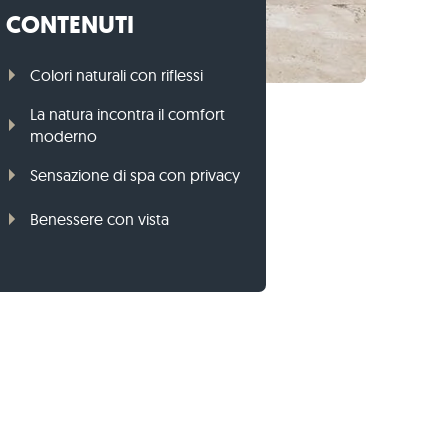
CONTENUTI
Cordoli per prato di gneiss
Cordoli per prato di basalto
Colori naturali con riflessi
La natura incontra il comfort
moderno
Sensazione di spa con privacy
Benessere con vista