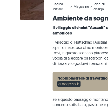
Pagina
Idee-di-
Piastrelle in quarzite
Pavimento calcarea
Reclami e riordini
Tour panoramico
Piastrelle
Lastre pe
Gradini di
Marmo
Magazine
iniziale
design
Piastrelle di marmo
Pavimento marmo
Modifica e annullamento dell'ordine
Progettazione di giardini
Piastrelle
Pavimento
Gradini di
Quarzite
Ambiente da sogno
Piastrelle antiche
Pavimento quarzite
Spedizione di campioni
Stili di vita
Pietra are
Il villaggio di chalet "Auszeit
Piastrelle a mosaico
Pavimento gneiss
Consegna
Impressioni dei clienti
Ardesia
armonioso
Rivestimenti di pietra
Pavimento basalto
Travertin
Il villaggio di Hüttschlag (Austria
Lastre poligonali
alpini e maestose cime montuose 
Bordo piscina
trovi, in questo scenario pittore
voglia di allacciare gli scarponi
di rilassarvi e godervi i panorami
Nobili piastrelle di travertino
al negozio
Se a questo paesaggio montano 
concetto sofisticato, passione e gr