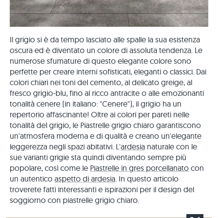
Il grigio si è da tempo lasciato alle spalle la sua esistenza
oscura ed è diventato un colore di assoluta tendenza. Le
numerose sfumature di questo elegante colore sono
perfette per creare interni sofisticati, eleganti o classici. Dai
colori chiari nei toni del cemento, al delicato greige, al
fresco grigio-blu, fino al ricco antracite o alle emozionanti
tonalità cenere (in italiano: "Cenere"), il grigio ha un
repertorio affascinante! Oltre ai colori per pareti nelle
tonalità del grigio, le Piastrelle grigio chiaro garantiscono
un'atmosfera moderna e di qualità e creano un'elegante
leggerezza negli spazi abitativi. L'
ardesia
naturale con le
sue varianti grigie sta quindi diventando sempre più
popolare, così come le
Piastrelle in gres porcellanato
con
un autentico
aspetto di ardesia
. In questo articolo
troverete fatti interessanti e ispirazioni per il design del
soggiorno con piastrelle grigio chiaro.