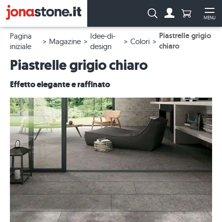
Numero di p
Ricerca:
MENU
Al conto
Apr
Piastrelle grigio
Pagina
Idee-di-
Magazine
Colori
chiaro
iniziale
design
Piastrelle grigio chiaro
Effetto elegante e raffinato