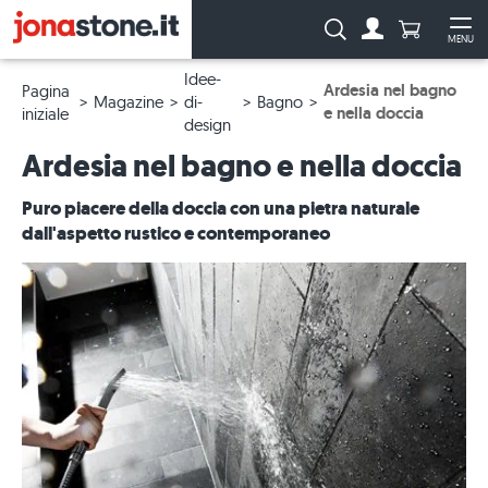
Numero di p
Ricerca:
MENU
Al conto
Apr
Idee-
Ardesia nel bagno
Pagina
Magazine
di-
Bagno
e nella doccia
iniziale
design
Ardesia nel bagno e nella doccia
Puro piacere della doccia con una pietra naturale
dall'aspetto rustico e contemporaneo