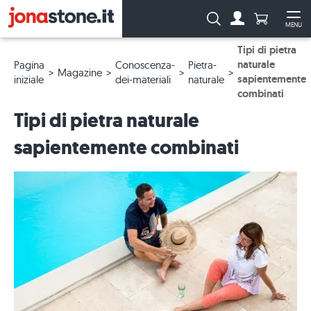
Numero di p
Ricerca:
MENU
Al conto
Apr
Tipi di pietra
naturale
Pagina
Conoscenza-
Pietra-
Magazine
sapientemente
iniziale
dei-materiali
naturale
combinati
Tipi di pietra naturale
sapientemente combinati