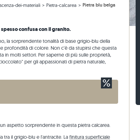
Pietra blu belga
cenza-dei-materiali
Pietra-calcarea
 beige
r terrazze beige
 blocco di gneiss
Sampietrini calcari
Mattoni di pietra travertino
 grigie
 grigio
 blocco calcari
Sampietrini di quarzite
Mattoni di pietra quarzite
naria
Sampietrini di gneiss
Mattoni di pietra gneiss
 spesso confusa con il granito.
Listelli per pavimentazione
Rivestimenti di pietra
o, la sorprendente tonalità di base grigio-blu della
o
te profondità di colore. Non c'è da stupirsi che questa
ata in molti settori. Per saperne di più sulle proprietà,
"cioccolato" per gli appassionati di pietra naturale,
 un aspetto sorprendente in questa pietra calcarea.
a tra il grigio-blu e l'antracite. La
finitura superficiale