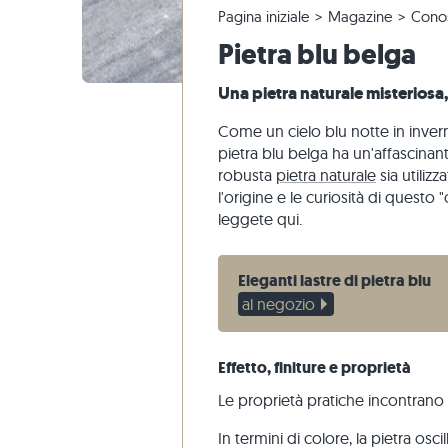
Pagina iniziale
Magazine
Conos
Piastrelle in quarzite
Pavimento calcarea
Reclami e riordini
Tour panoramico
Piastrelle
Lastre pe
Gradini di
Marmo
Pietra blu belga
Piastrelle di marmo
Pavimento marmo
Modifica e annullamento dell'ordine
Progettazione di giardini
Piastrelle
Pavimento
Gradini di
Quarzite
Piastrelle antiche
Pavimento quarzite
Spedizione di campioni
Stili di vita
Pietra are
Una pietra naturale misteriosa,
Piastrelle a mosaico
Pavimento gneiss
Consegna
Impressioni dei clienti
Ardesia
Come un cielo blu notte in invern
Rivestimenti di pietra
Pavimento basalto
Travertin
pietra blu belga ha un'affascinan
robusta
pietra naturale
sia utilizz
Lastre poligonali
l'origine e le curiosità di questo 
Bordo piscina
leggete qui.
Eleganti lastre di pietra blu
al negozio
Effetto, finiture e proprietà
Le proprietà pratiche incontrano
In termini di colore, la pietra oscill