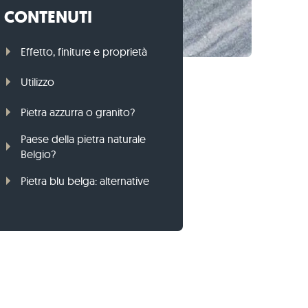
CONTENUTI
Cordoli per prato di gneiss
Cordoli per prato di basalto
Effetto, finiture e proprietà
Utilizzo
Pietra azzurra o granito?
Paese della pietra naturale
Belgio?
Pietra blu belga: alternative