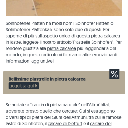
Solnhofener Platten ha molti nomi: Solnhofer Platten o
Solnhofener Plattenkalk sono solo due di questi. Per
saperne di più sull'aspetto unico di questa pietra calcarea
in lastre, leggete il nostro articolo
"Piastrelle Solnhofen
". Per
rendere giustizia alla
pietra calcarea
più leggendaria del
mondo, in questo articolo vi forniamo altre emozionanti
informazioni aggiuntive!
Bellissime piastrelle in pietra calcarea
acquista qui
Se andate a "caccia di pietra naturale" nell'Altmühltal,
troverete presto quello che cercate: Qui si estraggono
diversi tipi di pietra del Giura dell'Altmühl, tra cui le famose
lastre di Solnhofen, il
calcare di Dietfurt
e il
calcare del