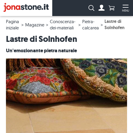
Numero di p
Ricerca:
MENU
Al conto
Apr
Lastre di
Pagina
Conoscenza-
Pietra-
Magazine
Solnhofen
iniziale
dei-materiali
calcarea
Lastre di Solnhofen
Un'emozionante pietra naturale