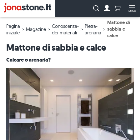
Numero di p
Ricerca:
MENU
Al conto
Apr
Mattone di
Pagina
Conoscenza-
Pietra-
sabbia e
Magazine
iniziale
dei-materiali
arenaria
calce
Mattone di sabbia e calce
Calcare o arenaria?