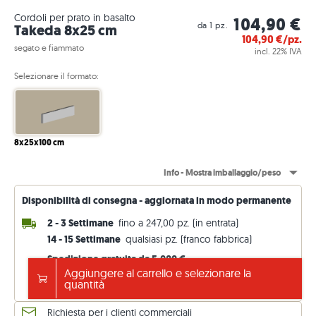
Cordoli per prato in basalto
104,90 €
da 1 pz.
Takeda 8x25 cm
104,90
€/pz.
segato e fiammato
incl. 22% IVA
Selezionare il formato:
8x25x100 cm
Info - Mostra imballaggio/peso
Disponibilità di consegna - aggiornata in modo permanente
2 - 3 Settimane
fino a 247,00 pz. (in entrata)
14 - 15 Settimane
qualsiasi pz. (franco fabbrica)
Spedizione gratuita da 5.000 €
altrimenti 199 €. Prezzi IVA inclusa (22 %)
Aggiungere al carrello e selezionare la
quantità
Visualizza i dettagli della consegna
Richiesta per i clienti commerciali