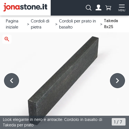
Numero di p
Ricerca:
MENU
Al conto
Apr
Takeda
Pagina
Cordoli di
Cordoli per prato in
8x25
iniziale
pietra
basalto
Look elegante in nero e antracite: Cordolo in basalto di
1
 / 
7
Takeda per prato