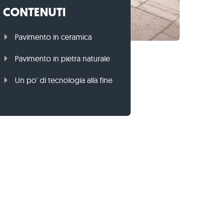
CONTENUTI
Cordoli per prato di gneiss
Cordoli per prato di basalto
Pavimento in ceramica
Pavimento in pietra naturale
Un po' di tecnologia alla fine