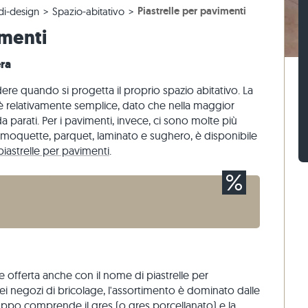
Piastrelle per pavimenti
di-design
Spazio-abitativo
 beige
r terrazze beige
 blocco di gneiss
Sampietrini calcari
Mattoni di pietra travertino
imenti
 grigie
 grigio
 blocco calcari
Sampietrini di quarzite
Mattoni di pietra quarzite
naria
Sampietrini di gneiss
Mattoni di pietra gneiss
era
Listelli per pavimentazione
Rivestimenti di pietra
re quando si progetta il proprio spazio abitativo. La
o
i è relativamente semplice, dato che nella maggior
da parati. Per i pavimenti, invece, ci sono molte più
, moquette, parquet, laminato e sughero, è disponibile
piastrelle per pavimenti
.
e offerta anche con il nome di piastrelle per
ei negozi di bricolage, l'assortimento è dominato dalle
ppo comprende il gres (o gres porcellanato) e la