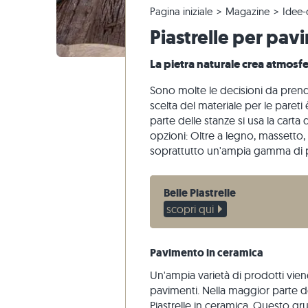
Pagina iniziale
Magazine
Idee-
Piastrelle in quarzite
Pavimento calcarea
Reclami e riordini
Tour panoramico
Piastrelle
Lastre pe
Gradini di
Marmo
Piastrelle per pav
Piastrelle di marmo
Pavimento marmo
Modifica e annullamento dell'ordine
Progettazione di giardini
Piastrelle
Pavimento
Gradini di
Quarzite
Piastrelle antiche
Pavimento quarzite
Spedizione di campioni
Stili di vita
Pietra are
La pietra naturale crea atmosf
Piastrelle a mosaico
Pavimento gneiss
Consegna
Impressioni dei clienti
Ardesia
Sono molte le decisioni da prende
Rivestimenti di pietra
Pavimento basalto
Travertin
scelta del materiale per le paret
parte delle stanze si usa la carta 
Lastre poligonali
opzioni: Oltre a legno, massetto
Bordo piscina
soprattutto un'ampia gamma di
Belle Piastrelle
scopri qui
Pavimento in ceramica
Un'ampia varietà di prodotti vien
pavimenti. Nella maggior parte d
Piastrelle in ceramica
. Questo gru