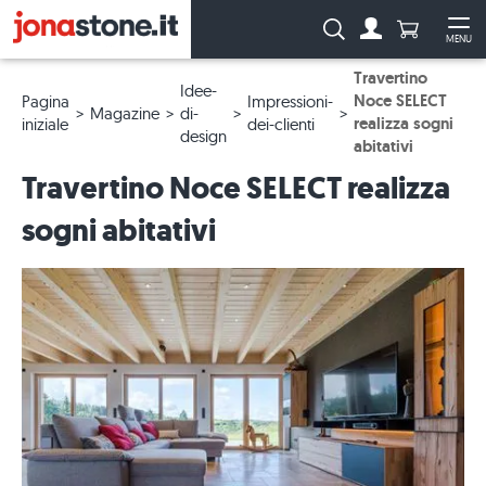
Numero di p
Ricerca:
MENU
Al conto
Apr
Travertino
Idee-
Noce SELECT
Pagina
Impressioni-
Magazine
di-
realizza sogni
iniziale
dei-clienti
design
abitativi
Travertino Noce SELECT realizza
sogni abitativi