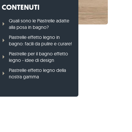
CONTENUTI
Cordoli per prato di gneiss
Cordoli per prato di basalto
Quali sono le Piastrelle adatte
alla posa in bagno?
Piastrelle effetto legno in
bagno: facili da pulire e curare!
Piastrelle per il bagno effetto
legno - idee di design
Piastrelle effetto legno della
nostra gamma