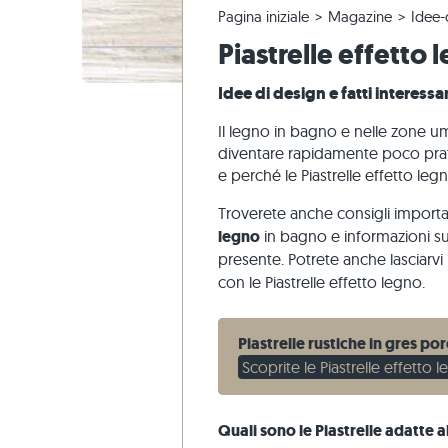
Pagina iniziale
Magazine
Idee-
Piastrelle in quarzite
Pavimento calcarea
Reclami e riordini
Tour panoramico
Piastrelle
Lastre pe
Gradini di
Marmo
Piastrelle effetto
Piastrelle di marmo
Pavimento marmo
Modifica e annullamento dell'ordine
Progettazione di giardini
Piastrelle
Pavimento
Gradini di
Quarzite
Piastrelle antiche
Pavimento quarzite
Spedizione di campioni
Stili di vita
Pietra are
Idee di design e fatti interessa
Piastrelle a mosaico
Pavimento gneiss
Consegna
Impressioni dei clienti
Ardesia
Il legno in bagno e nelle zone u
Rivestimenti di pietra
Pavimento basalto
Travertin
diventare rapidamente poco prati
e perché le Piastrelle effetto leg
Lastre poligonali
Bordo piscina
Troverete anche consigli import
legno
in bagno e informazioni su
presente. Potrete anche lasciarvi
con le Piastrelle effetto legno.
Piastrelle rustiche in gres po
Scoprite le Piastrelle effetto 
Quali sono le Piastrelle adatte 