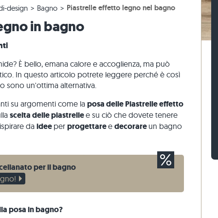
Piastrelle effetto legno nel bagno
di-design
Bagno
 beige
r terrazze beige
 blocco di gneiss
Sampietrini calcari
Mattoni di pietra travertino
 legno in bagno
 grigie
 grigio
 blocco calcari
Sampietrini di quarzite
Mattoni di pietra quarzite
naria
Sampietrini di gneiss
Mattoni di pietra gneiss
nti
Listelli per pavimentazione
Rivestimenti di pietra
mide? È bello, emana calore e accoglienza, ma può
o
co. In questo articolo potrete leggere perché è così
no sono un'ottima alternativa.
anti su argomenti come la
posa delle Piastrelle effetto
lla
scelta delle piastrelle
e su ciò che dovete tenere
 ispirare da
idee
per
progettare
e
decorare
un bagno
rcellanato per il bagno
legno!
alla posa in bagno?