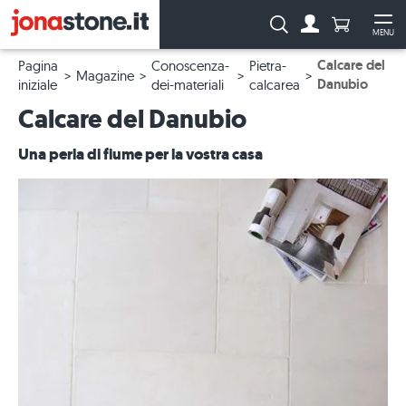
Numero di p
Ricerca:
MENU
Al conto
Apr
Calcare del
Pagina
Conoscenza-
Pietra-
Magazine
Danubio
iniziale
dei-materiali
calcarea
Calcare del Danubio
Una perla di fiume per la vostra casa