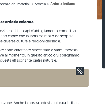
Ardesia indiana
cenza-dei-materiali
Ardesia
 beige
r terrazze beige
 blocco di gneiss
Sampietrini calcari
Mattoni di pietra travertino
 grigie
 grigio
 blocco calcari
Sampietrini di quarzite
Mattoni di pietra quarzite
naria
Sampietrini di gneiss
Mattoni di pietra gneiss
ace ardesia colorata
Listelli per pavimentazione
Rivestimenti di pietra
pezie esotiche, capi d'abbigliamento come il sari
o
anno capire che in India c'è molto da scoprire.
e diverse culture e religioni dell'India.
te sono altrettanto sfaccettate e varie. L'ardesia
are al momento. In questo articolo vi spieghiamo
questa affascinante
pietra naturale
.
l pavone. Anche la nostra ardesia colorata indiana