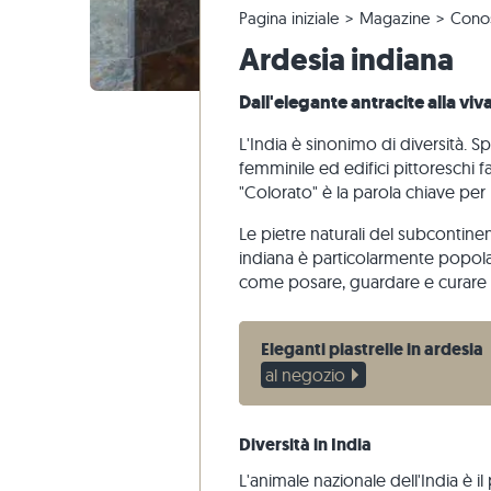
Pagina iniziale
Magazine
Conos
Piastrelle in quarzite
Pavimento calcarea
Reclami e riordini
Tour panoramico
Piastrelle
Lastre pe
Gradini di
Marmo
Ardesia indiana
Piastrelle di marmo
Pavimento marmo
Modifica e annullamento dell'ordine
Progettazione di giardini
Piastrelle
Pavimento
Gradini di
Quarzite
Piastrelle antiche
Pavimento quarzite
Spedizione di campioni
Stili di vita
Pietra are
Dall'elegante antracite alla viv
Piastrelle a mosaico
Pavimento gneiss
Consegna
Impressioni dei clienti
Ardesia
L'India è sinonimo di diversità. S
Rivestimenti di pietra
Pavimento basalto
Travertin
femminile ed edifici pittoreschi f
"Colorato" è la parola chiave per l
Lastre poligonali
Bordo piscina
Le pietre naturali del subcontinen
indiana è particolarmente popol
come posare, guardare e curare 
Eleganti piastrelle in ardesia
al negozio
Diversità in India
L'animale nazionale dell'India è i