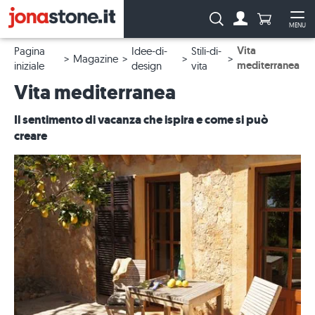
Numero di p
Ricerca:
MENU
Al conto
Apr
Vita
Pagina
Idee-di-
Stili-di-
Magazine
mediterranea
iniziale
design
vita
Vita mediterranea
Il sentimento di vacanza che ispira e come si può
creare