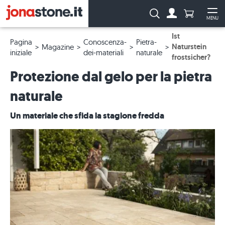
Numero di p
Ricerca:
MENU
Al conto
Apr
Ist
Pagina
Conoscenza-
Pietra-
Naturstein
Magazine
iniziale
dei-materiali
naturale
frostsicher?
Protezione dal gelo per la pietra
naturale
Un materiale che sfida la stagione fredda